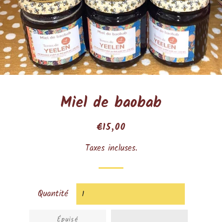
Miel de baobab
Prix
Prix
€15,00
régulier
réduit
Taxes incluses.
Quantité
Épuisé