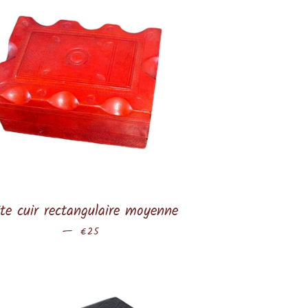
te cuir rectangulaire moyenne
—
Prix régulier
€25