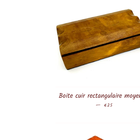
Boite cuir rectangulaire moy
—
Prix régulier
€25