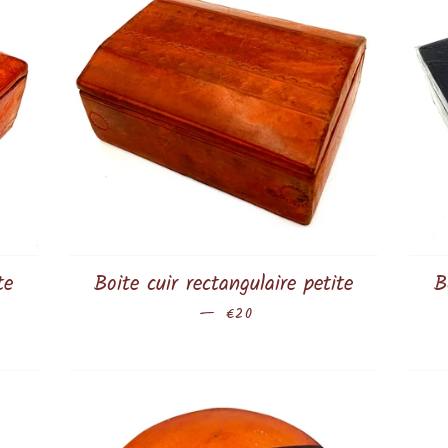
te
Boite cuir rectangulaire petite
B
—
Prix régulier
€20