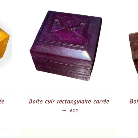
ée
Boite cuir rectangulaire carrée
Boi
—
Prix régulier
€20