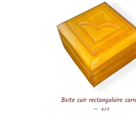
Boite cuir rectangulaire carr
—
Prix régulier
€20