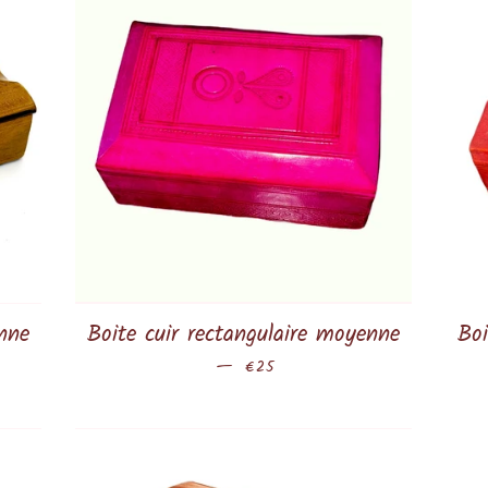
enne
Boite cuir rectangulaire moyenne
Boi
—
Prix régulier
€25