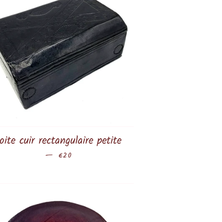
oite cuir rectangulaire petite
—
Prix régulier
€20