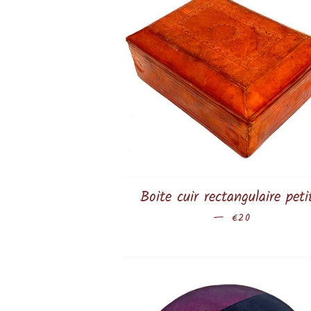
Boite cuir rectangulaire peti
—
Prix régulier
€20