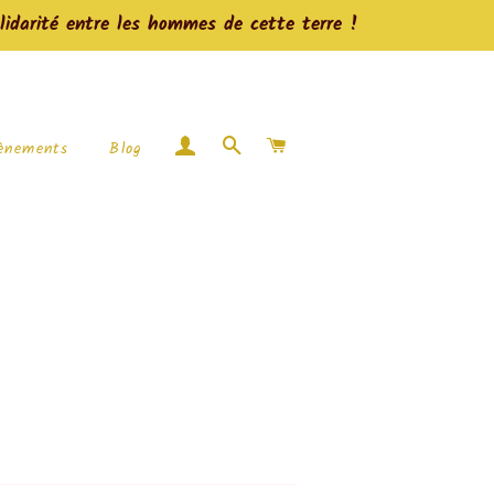
lidarité entre les hommes de cette terre !
Se connecter
Rechercher
Panier
ènements
Blog