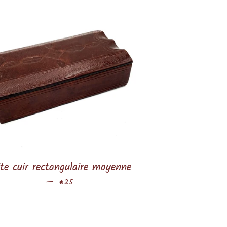
te cuir rectangulaire moyenne
—
Prix régulier
€25