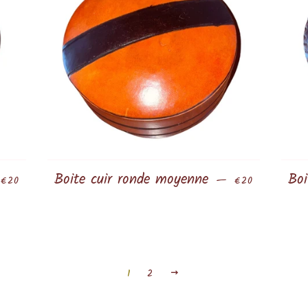
Prix régulier
Boite cuir ronde moyenne
Prix régulier
Boi
—
€20
€20
1
2
Suivant