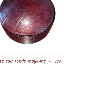
te cuir ronde moyenne
Prix régulier
—
€20