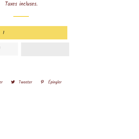
Taxes incluses.
é
er
Partager
Tweeter
Tweeter
Épingler
Épingler
sur
sur
sur
Facebook
Twitter
Pinterest