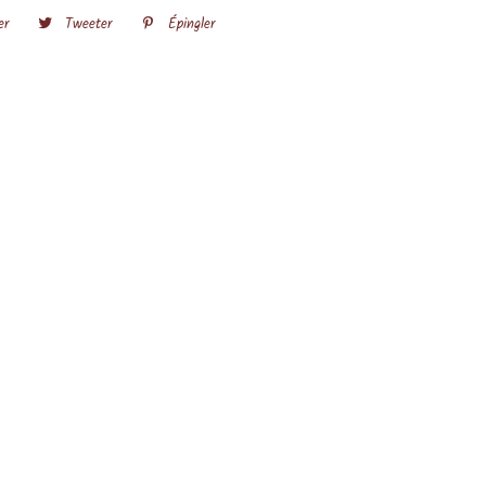
er
Partager
Tweeter
Tweeter
Épingler
Épingler
sur
sur
sur
Facebook
Twitter
Pinterest