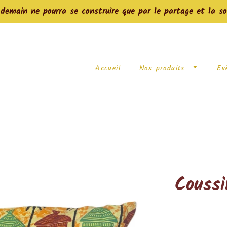
main ne pourra se construire que par le partage et la so
Accueil
Nos produits
Ev
Couss