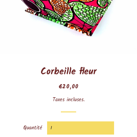
Corbeille fleur
Prix
Prix
€20,00
régulier
réduit
Taxes incluses.
Quantité