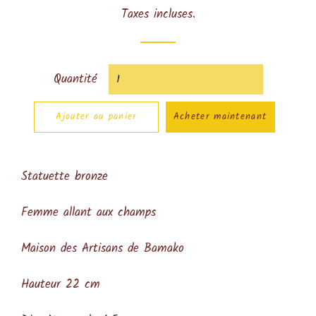
régulier
réduit
Taxes incluses.
Quantité
Ajouter au panier
Acheter maintenant
Statuette bronze
Femme allant aux champs
Maison des Artisans de Bamako
Hauteur 22 cm