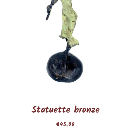
Statuette bronze
Prix
Prix
€45,00